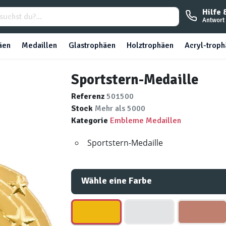
Hilfe 
Antwort 
äen
Medaillen
Glastrophäen
Holztrophäen
Acryl-trop
Sportstern-Medaille
Referenz
501500
Stock
Mehr als 5000
Kategorie
Embleme Medaillen
Sportstern-Medaille
Wähle eine Farbe