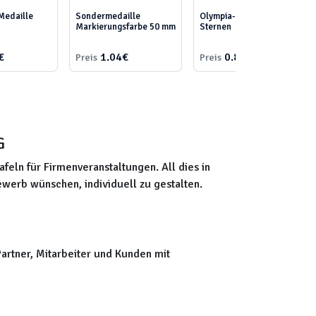
Medaille
Sondermedaille
Olympia-Medaille mit
Markierungsfarbe 50 mm
Sternen
€
1.04€
0.85€
Preis
Preis
G
eln für Firmenveranstaltungen. All dies in
bewerb wünschen, individuell zu gestalten.
artner, Mitarbeiter und Kunden mit