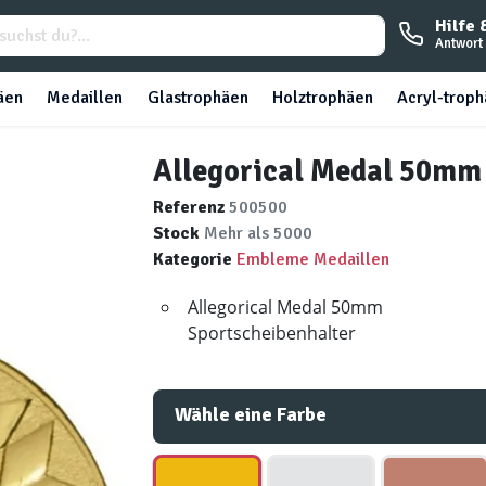
Hilfe 
Antwort 
äen
Medaillen
Glastrophäen
Holztrophäen
Acryl-trop
Allegorical Medal 50mm
Referenz
500500
Stock
Mehr als 5000
Kategorie
Embleme Medaillen
Allegorical Medal 50mm
Sportscheibenhalter
Wähle eine Farbe